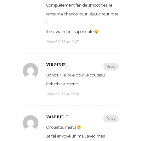
Complètement fan de smoothies, je
tente ma chance pour l’éplucheur rose
!
Il est vraiment super cute
24 mai 2015 at 16:47
VIRGINIE
Reply
Bonjour, je joue pour le couteau
éplucheur merci !
24 mai 2015 at 20:34
VALÉRIE T
Reply
Chouette, merci
Je t’ai envoyé un mail avec mes