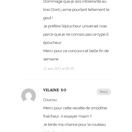
Dommage que je sois intolérante au
kiwi Dont j aime pourtant tellement le
gout !
Je préfère l’éplucheur universel rose,
parce que je ne connais pas ce type d
éplucheur
Merci pour ce concours et belle fin de
semaine
21 mai 2015 at 09:39
VILAINE SO
Reply
Coucou,
Merci pour cette recette de smoothie
fraîcheur. A essayer miam !!
Je tente ma chance pour le couteau