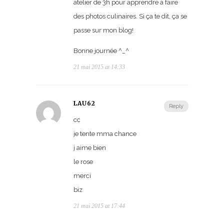
atelier de 3h pour apprendre à faire
des photos culinaires. Si ça te dit, ça se
passe sur mon blog!
Bonne journée ^_^
21 mai 2015 at 14:33
LAU62
Reply
cc
je tente mma chance
j aime bien
le rose
merci
biz
21 mai 2015 at 17:44