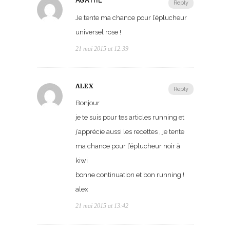
AGATHE
Reply
Je tente ma chance pour l’éplucheur
universel rose !
21 mai 2015 at 12:39
ALEX
Reply
Bonjour
je te suis pour tes articles running et
j’apprécie aussi les recettes , je tente
ma chance pour l’éplucheur noir à
kiwi
bonne continuation et bon running !
alex
21 mai 2015 at 13:42