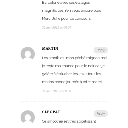
Barcelone avec ses étalages
magnifiques, j’en veux encore plus !!
Merci Julie pour ce concours !
21 mai 2015 at 09:26
MARTIN
Reply
Les smothies…mon pêché mignon moi
je tente ma chance pour le noir car je
galère à éplucher les kiwis tous les
matins bonne journée à toi et merci!
21 mai 2015 at 09:31
CLEOPAT
Reply
Ce smoothie est très appétissant