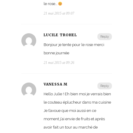
le rose…
21 mai 2015 at 09:07
LUCILE TROHEL
Reply
Bonjour je tente pour le rose merci
bonne journée
21 mai 2015 at 09:26
VANESSA M
Reply
Hello Julie ! Eh bien moi je verrais bien
le couteau éplucheur dans ma cuisine
Je t’avoue que moi aussi en ce
moment j’ai envie de fruits et après
avoir fait un tour au marché de