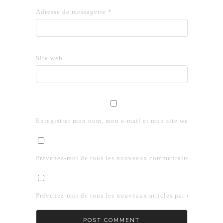
Adresse de messagerie
*
Site web
Enregistrer mon nom, mon e-mail et mon site web dans le 
Prévenez-moi de tous les nouveaux commentaires par e-mai
Prévenez-moi de tous les nouveaux articles par e-mail.