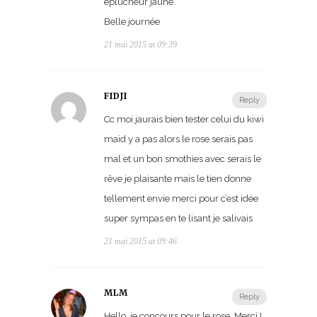
éplucheur jaune.
Belle journée
21 mai 2015 at 09:39
FIDJI
Reply
Cc moi jaurais bien tester celui du kiwi
maid y a pas alors le rose serais pas
mal et un bon smothies avec serais le
rêve je plaisante mais le tien donne
tellement envie merci pour c’est idée
super sympas en te lisant je salivais
21 mai 2015 at 09:46
MLM
Reply
Hello, je concours pour le rose. Merci !