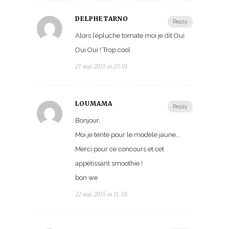
DELPHETARNO
Reply
Alors l’épluche tomate moi je dit Oui
Oui Oui ! Trop cool
21 mai 2015 at 23:01
LOUMAMA
Reply
Bonjour,
Moi je tente pour le modèle jaune…
Merci pour ce concours et cet
appétissant smoothie !
bon we
22 mai 2015 at 11:18