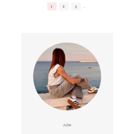
1
2
3
…
Julie