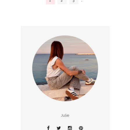
1
2
3
…
Julie