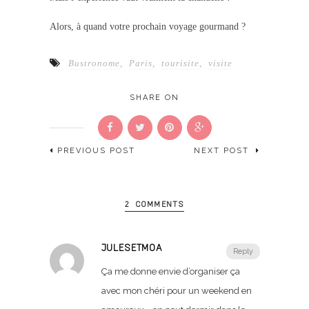
Alors, à quand votre prochain voyage gourmand ?
Bustronome
,
Paris
,
tourisite
,
visite
SHARE ON
PREVIOUS POST
NEXT POST
2 COMMENTS
JULESETMOA
Reply
Ça me donne envie d’organiser ça
avec mon chéri pour un weekend en