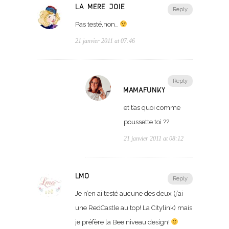
LA MÈRE JOIE
Reply
Pas testé,non…
21 janvier 2011 at 07:46
Reply
MAMAFUNKY
et t’as quoi comme
poussette toi ??
21 janvier 2011 at 08:12
LMO
Reply
Je n’en ai testé aucune des deux (j’ai
une RedCastle au top! La Citylink) mais
je préfère la Bee niveau design!