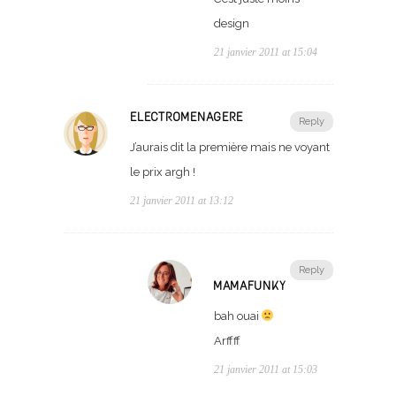
design
21 janvier 2011 at 15:04
ELECTROMENAGERE
Reply
J’aurais dit la première mais ne voyant
le prix argh !
21 janvier 2011 at 13:12
Reply
MAMAFUNKY
bah ouai
Arffff
21 janvier 2011 at 15:03