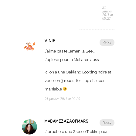
21
janvier
2011 at
09:27
VINIE
Reply
J’aime pas tellemen la Bee…
J’opterai pour la McLaren aussi…
Ici on a une Oakland Looping noire et
verte, en 3 roues, l’est top et super
maniable
21 janvier 2011 at 09:09
MADAMEZAZAOFMARS
Reply
J’ ai acheté une Gracco Trekko pour