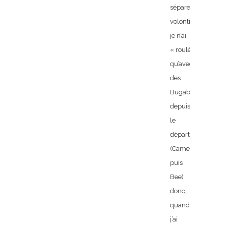
sépare
volontiers…
je n’ai
« roulé »
qu’avec
des
Bugaboos
depuis
le
départ
(Cameleon
puis
Bee)
donc,
quand
j’ai