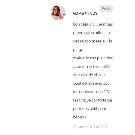
Reply
MAMAFUNKY
bon cela dit il n’est pas
prévu qu’on aille faire
des randonnées sur la
plage…
mais elle me plait bien
quand même …. pfffff
c’est dur de choisir.
Quel est ton avis pour
les nouveau-nés ? Tu
l’as trouvé confortable
pour des petit petit
bébés ?
22 janvier 2011 at 09:58