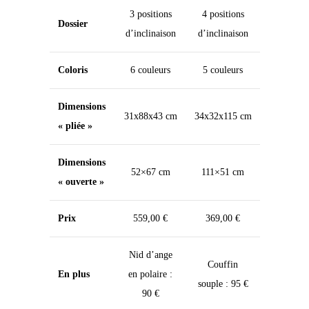
3 positions
4 positions
Dossier
d’inclinaison
d’inclinaison
Coloris
6 couleurs
5 couleurs
Dimensions
31x88x43 cm
34x32x115 cm
« pliée »
Dimensions
52×67 cm
111×51 cm
« ouverte »
Prix
559,00 €
369,00 €
Nid d’ange
Couffin
En plus
en polaire :
souple : 95 €
90 €