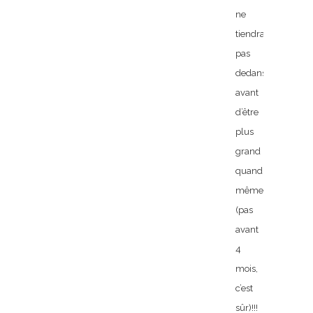
ne
tiendra
pas
dedans
avant
d’être
plus
grand
quand
même
(pas
avant
4
mois,
c’est
sûr)!!!