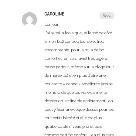
CAROLINE
Reply
bonjour,
J’ai aussi la loola que j’ai laissé de côté
à mon bb2 car trop lourde et trop
encombrante, pour la mila de bb
confort et j’en suis ravie! très légère,
passe partout, même sur la plage (suis
de marseille) et en plus d’être une
poussette « canne » améliorée (assise
moins raide que les vraie canne, le
dossier est inclinable entièrement), on
peut y fixer une coque dessus pour les
tout petits bébés! et elle est plus
qu’abordable niveau prix et puis
comme c’est bb confort il y a plusieurs