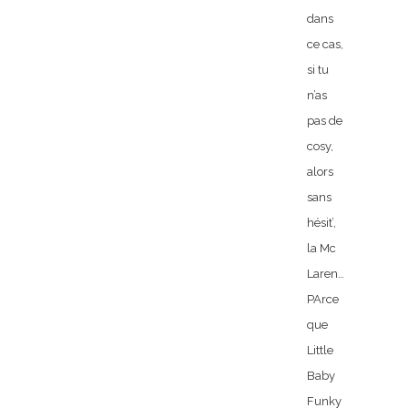
dans
ce cas,
si tu
n’as
pas de
cosy,
alors
sans
hésit’,
la Mc
Laren…
PArce
que
Little
Baby
Funky