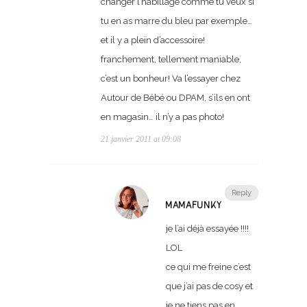
changer l’habillage comme tu veux si
tu en as marre du bleu par exemple…
et il y a plein d’accessoire!
franchement, tellement maniable,
c’est un bonheur! Va l’essayer chez
Autour de Bébé ou DPAM, s’ils en ont
en magasin… il n’y a pas photo!
21 janvier 2011 at 09:08
Reply
MAMAFUNKY
je l’ai déjà essayée !!!!
LOL
ce qui me freine c’est
que j’ai pas de cosy et
je ne tiens pas en