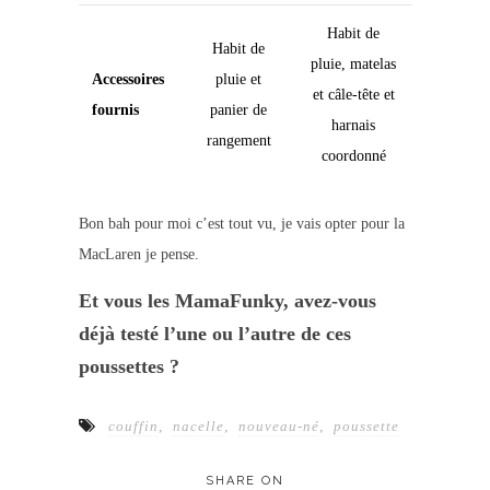
Habit de
Habit de
pluie, matelas
Accessoires
pluie et
et câle-tête et
fournis
panier de
harnais
rangement
coordonné
Bon bah pour moi c’est tout vu, je vais opter pour la
MacLaren je pense.
Et vous les MamaFunky, avez-vous
déjà testé l’une ou l’autre de ces
poussettes ?
couffin
,
nacelle
,
nouveau-né
,
poussette
SHARE ON