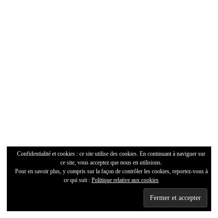
m
Lo
do
qu
je
ne
l’ai
pa
ve
je
m
Confidentialité et cookies : ce site utilise des cookies. En continuant à naviguer sur
pe
ce site, vous acceptez que nous en utilisions.
Pour en savoir plus, y compris sur la façon de contrôler les cookies, reportez-vous à
ri
ce qui suit :
Politique relative aux cookies
pr
A
m