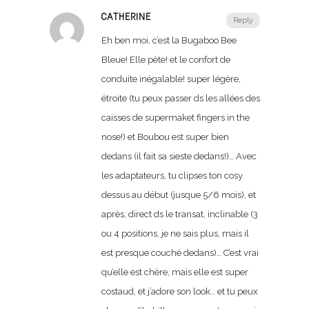
CATHERINE
Reply
Eh ben moi, c’est la Bugaboo Bee
Bleue! Elle pète! et le confort de
conduite inégalable! super légère,
étroite (tu peux passer ds les allées des
caisses de supermaket fingers in the
nose!) et Boubou est super bien
dedans (il fait sa sieste dedans!)… Avec
les adaptateurs, tu clipses ton cosy
dessus au début (jusque 5/6 mois), et
après, direct ds le transat, inclinable (3
ou 4 positions, je ne sais plus, mais il
est presque couché dedans)… C’est vrai
qu’elle est chère, mais elle est super
costaud, et j’adore son look… et tu peux