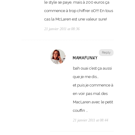
le style se paye, mais à 200 euros ça
commence à trop chiffrer oO!!! En tous
cas la McLaren est une valeur sure!
21 janvier 2011 at 08:36
Reply
MAMAFUNKY
bah ouai c’est ça aussi
que je me dis…
et puis je commence à
en voir pas mal des
MacLaren avec le petit
couffin …
21 janvier 2011 at 08:44