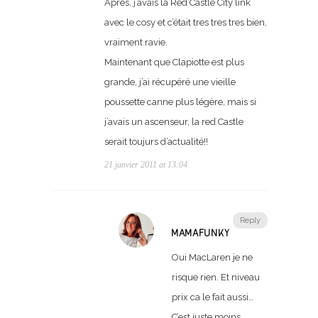
Apres, j’avais la Red Castle City link
avec le cosy et c’était tres tres tres bien,
vraiment ravie.
Maintenant que Clapiotte est plus
grande, j’ai récupéré une vieille
poussette canne plus légère, mais si
j’avais un ascenseur, la red Castle
serait toujurs d’actualité!!
21 janvier 2011 at 13:04
Reply
MAMAFUNKY
Oui MacLaren je ne
risque rien. Et niveau
prix ca le fait aussi…
C’est juste moins