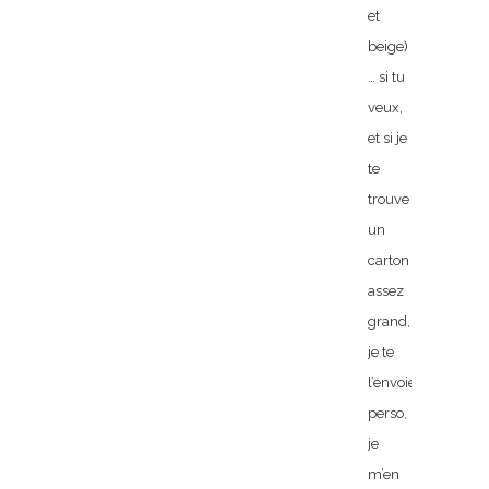
et
beige)
… si tu
veux,
et si je
te
trouve
un
carton
assez
grand,
je te
l’envoie…
perso,
je
m’en