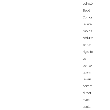
acheté
Bébé
Confort,
j’ai été
moins
séduite
par sa
rigidité…
Je
pense
que si
j’avais
commencé
direct
avec
Loola