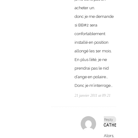
acheter un.
donc je me demande
si BB#2 sera
confortablement
installé en position
allongé les 1er mois.
En plus l’été, je ne
prendrai pas le nid
d’ange en polaire…
Donc je m’interroge…
21 janvier 2011 at 09:21
Reply
CATHERINE
Alors,