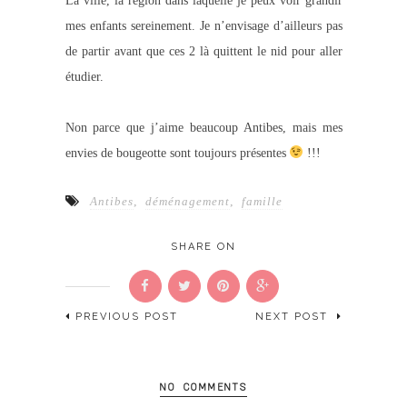
La ville, la région dans laquelle je peux voir grandir
mes enfants sereinement. Je n’envisage d’ailleurs pas
de partir avant que ces 2 là quittent le nid pour aller
étudier.
Non parce que j’aime beaucoup Antibes, mais mes
envies de bougeotte sont toujours présentes
!!!
Antibes
,
déménagement
,
famille
SHARE ON
PREVIOUS POST
NEXT POST
NO COMMENTS