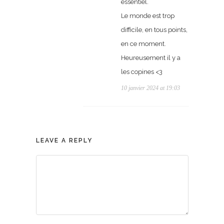
essentiel.
Le monde est trop
difficile, en tous points,
en ce moment.
Heureusement il y a
les copines <3
10 janvier 2024 at 19:03
LEAVE A REPLY