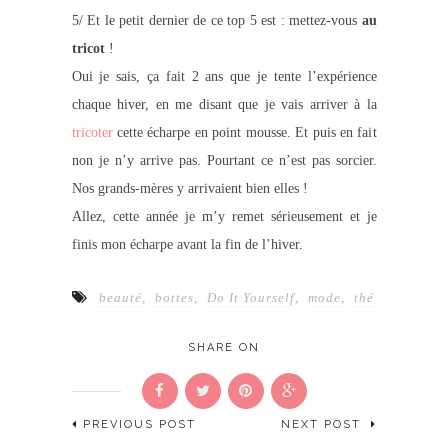
5/ Et le petit dernier de ce top 5 est : mettez-vous
au
tricot
!
Oui je sais, ça fait 2 ans que je tente l’expérience
chaque hiver, en me disant que je vais arriver à la
tricoter
cette écharpe en point mousse. Et puis en fait
non je n’y arrive pas. Pourtant ce n’est pas sorcier.
Nos grands-mères y arrivaient bien elles !
Allez, cette année je m’y remet sérieusement et je
finis mon écharpe avant la fin de l’hiver.
beauté
,
bottes
,
Do It Yourself
,
mode
,
thé
SHARE ON
PREVIOUS POST
NEXT POST