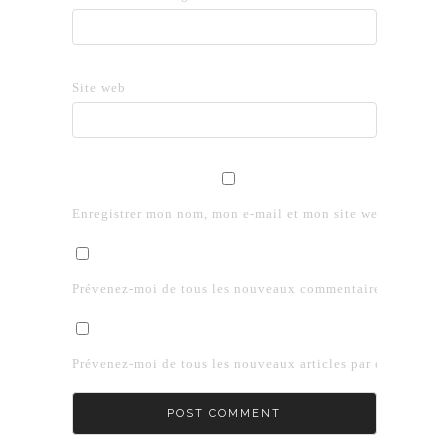
Site web
Enregistrer mon nom, mon e-mail et mon site web dans le 
Prévenez-moi de tous les nouveaux commentaires par e-mai
Prévenez-moi de tous les nouveaux articles par e-mail.