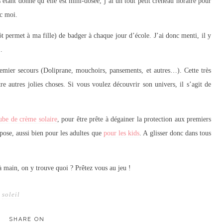
s étant donné qu’elle est mini-dosée, j’ai un tout petit créneau horaire pour
ec moi.
permet à ma fille) de badger à chaque jour d’école. J’ai donc menti, il y
…
remier secours (Doliprane, mouchoirs, pansements, et autres…). Cette très
tre autres jolies choses. Si vous voulez découvrir son univers, il s’agit de
ube de crème solaire
, pour être prête à dégainer la protection aux premiers
pose, aussi bien pour les adultes que
pour les kids
. A glisser donc dans tous
 à main, on y trouve quoi ? Prêtez vous au jeu !
soleil
SHARE ON