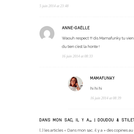
5 juin 2014 at 23:48
ANNE-GAËLLE
Waouh respect !!! dis Mamafunky tu viens 
du tien c’est la honte !
16 juin 2014 at 08:33
MAMAFUNKY
hi hi hi
16 juin 2014 at 08:39
DANS MON SAC, IL Y A… | DOUDOU & STILE
[…] les articles « Dans mon sac, il y a » des copines 