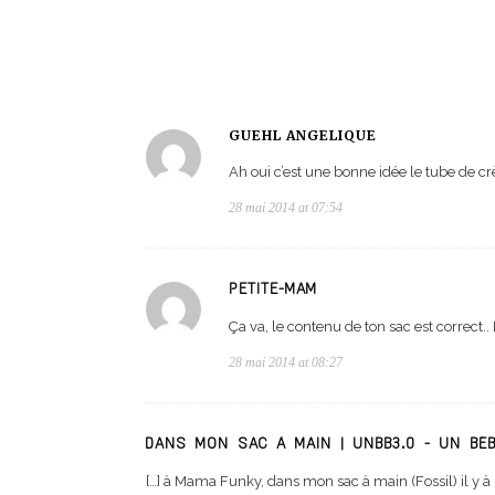
GUEHL ANGÉLIQUE
Ah oui c’est une bonne idée le tube de c
28 mai 2014 at 07:54
PETITE-MAM
Ça va, le contenu de ton sac est correct.
28 mai 2014 at 08:27
DANS MON SAC À MAIN | UNBB3.0 - UN BÉ
[…] à Mama Funky, dans mon sac à main (Fossil) il y 