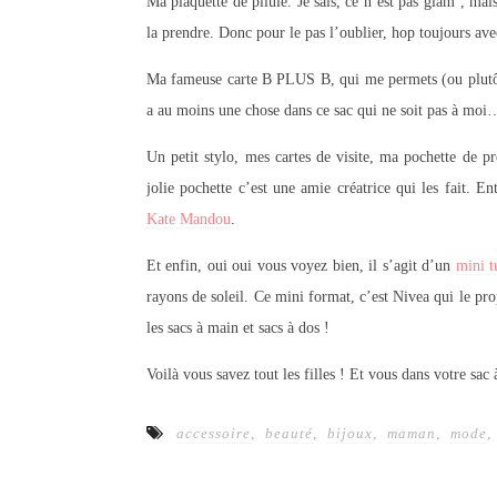
Ma plaquette de pilule. Je sais, ce n’est pas glam’, mai
la prendre. Donc pour le pas l’oublier, hop toujours av
Ma fameuse carte B PLUS B, qui me permets (ou plutôt 
a au moins une chose dans ce sac qui ne soit pas à moi
Un petit stylo, mes cartes de visite, ma pochette de p
jolie pochette c’est une amie créatrice qui les fait. En
Kate Mandou
.
Et enfin, oui oui vous voyez bien, il s’agit d’un
mini t
rayons de soleil. Ce mini format, c’est Nivea qui le pro
les sacs à main et sacs à dos !
Voilà vous savez tout les filles ! Et vous dans votre sac
accessoire
,
beauté
,
bijoux
,
maman
,
mode
,