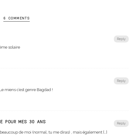
6 COMMENTS
Reply
rème solaire
Reply
. Le miens c’est genre Bagdad !
BÉ POUR MES 30 ANS
Reply
à beaucoup de moi (normal, tu me diras) , mais également […]