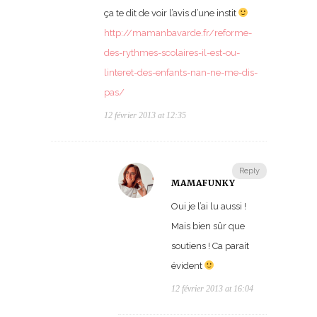
ça te dit de voir l’avis d’une instit
http://mamanbavarde.fr/reforme-
des-rythmes-scolaires-il-est-ou-
linteret-des-enfants-nan-ne-me-dis-
pas/
12 février 2013 at 12:35
Reply
MAMAFUNKY
Oui je l’ai lu aussi !
Mais bien sûr que
soutiens ! Ca parait
évident
12 février 2013 at 16:04