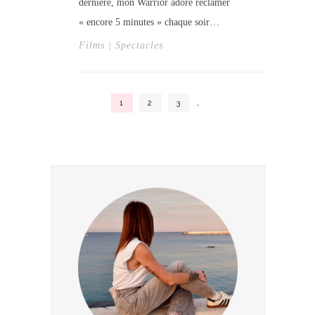
dernière, mon Warrior adore réclamer
« encore 5 minutes » chaque soir…
Films | Spectacles
1
2
3
…