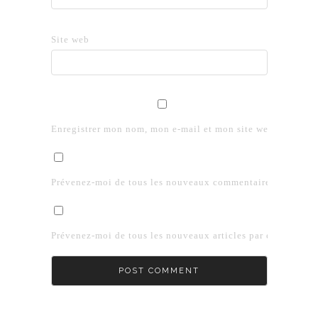
Site web
Enregistrer mon nom, mon e-mail et mon site web dans le 
Prévenez-moi de tous les nouveaux commentaires par e-mai
Prévenez-moi de tous les nouveaux articles par e-mail.