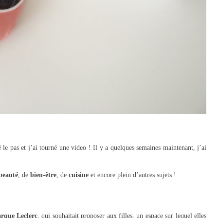
 le pas et j’ai tourné une video ! Il y a quelques semaines maintenant, j’ai
beauté
, de
bien-être
, de
cuisine
et encore plein d’autres sujets !
rque Leclerc
, qui souhaitait proposer aux filles, un espace sur lequel elles