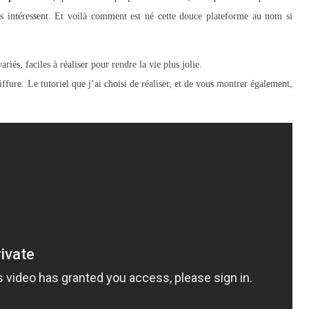
les intéressent. Et voilà comment est né cette douce plateforme au nom si
riés, faciles à réaliser pour rendre la vie plus jolie.
iffure. Le tutoriel que j’ai choisi de réaliser, et de vous montrer également,