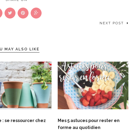
NEXT POST
U MAY ALSO LIKE
e : se ressourcer chez
Mes 5 astuces pour rester en
forme au quotidien