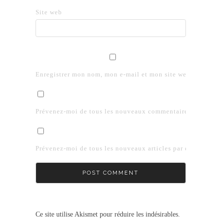
Site web
Enregistrer mon nom, mon e-mail et mon site web dans le 
Prévenez-moi de tous les nouveaux commentaires par e-mai
Prévenez-moi de tous les nouveaux articles par e-mail.
Ce site utilise Akismet pour réduire les indésirables.