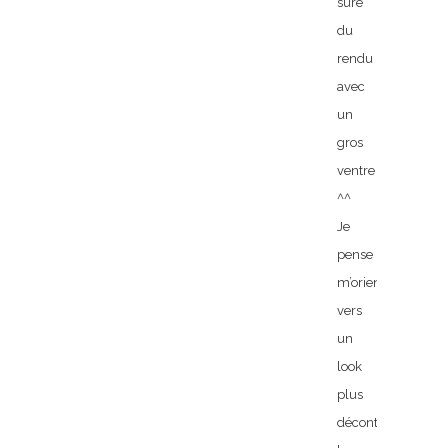
sûre
du
rendu
avec
un
gros
ventre
^^
Je
pense
m’orienter
vers
un
look
plus
décontracté,