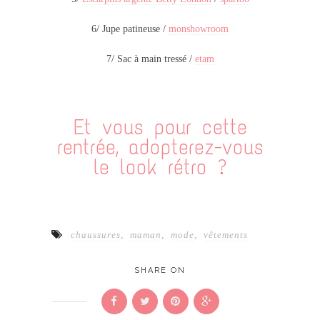
6/ Jupe patineuse /
monshowroom
7/ Sac à main tressé /
etam
Et vous pour cette
rentrée, adopterez-vous
le look rétro ?
chaussures
,
maman
,
mode
,
vêtements
SHARE ON