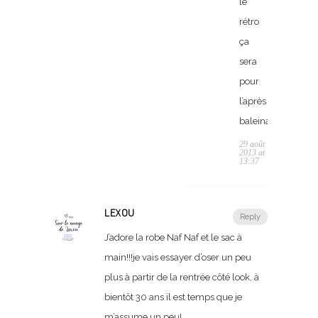
le
rétro
ça
sera
pour
l’après
baleinage.
29 août
2013 at
13:37
LEXOU
Reply
J’adore la robe Naf Naf et le sac à
main!!!je vais essayer d’oser un peu
plus à partir de la rentrée côté look, à
bientôt 30 ans il est temps que je
m’assume un peu!