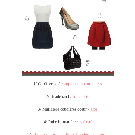
1/ Cardi-veste /
comptoir des cotonniers
2/ Headeband /
Jolie Tête
3/ Marinière coudières coeur /
asos
4/ Robe bi-matière /
naf-naf
5/
Escarpins argenté Betty London
/
spartoo