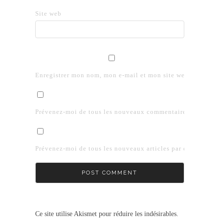
Site web
Enregistrer mon nom, mon e-mail et mon site web dans le 
Prévenez-moi de tous les nouveaux commentaires par e-mai
Prévenez-moi de tous les nouveaux articles par e-mail.
Ce site utilise Akismet pour réduire les indésirables.