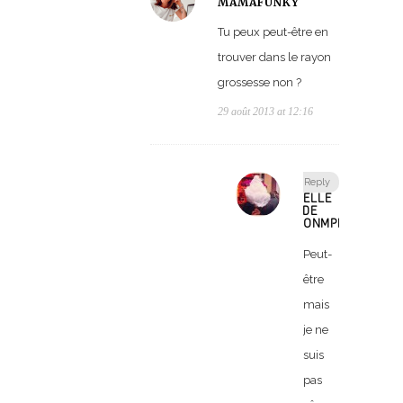
MAMAFUNKY
Tu peux peut-être en
trouver dans le rayon
grossesse non ?
29 août 2013 at 12:16
Reply
ELLE
DE
ONMPD(Q).COM
Peut-
être
mais
je ne
suis
pas