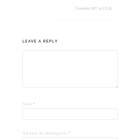
9 octobre 2017 at 13:26
LEAVE A REPLY
Nom
*
Adresse de messagerie
*