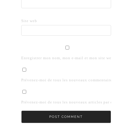
Site web
Enregistrer mon nom, mon e-mail et mon site web dans le 
Prévenez-moi de tous les nouveaux commentaires par e-mai
Prévenez-moi de tous les nouveaux articles par e-mail.