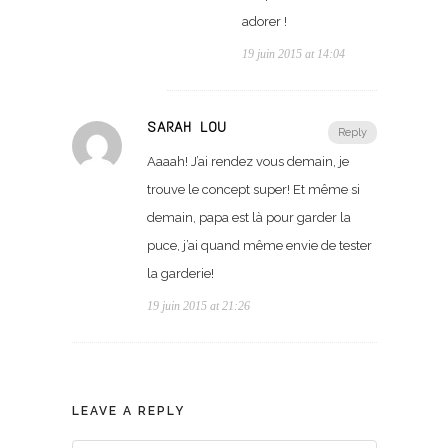
adorer !
19 juin 2015 at 14:04
SARAH LOU
Reply
Aaaah! J’ai rendez vous demain, je
trouve le concept super! Et même si
demain, papa est là pour garder la
puce, j’ai quand même envie de tester
la garderie!
19 juin 2015 at 21:26
LEAVE A REPLY