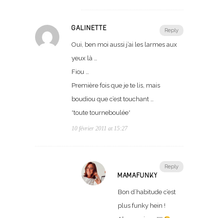
GALINETTE
Reply
Oui, ben moi aussi j’ai les larmes aux
yeux là …
Fiou …
Première fois que je te lis, mais
boudiou que c’est touchant …
*toute tourneboulée*
10 février 2011 at 15:27
Reply
MAMAFUNKY
Bon d’habitude c’est
plus funky hein !