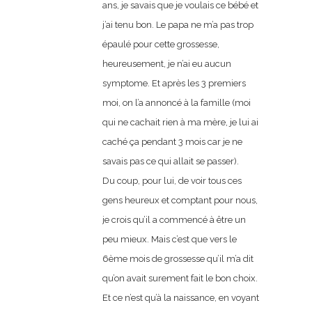
ans, je savais que je voulais ce bébé et
j’ai tenu bon. Le papa ne m’a pas trop
épaulé pour cette grossesse,
heureusement, je n’ai eu aucun
symptome. Et après les 3 premiers
moi, on l’a annoncé à la famille (moi
qui ne cachait rien à ma mère, je lui ai
caché ça pendant 3 mois car je ne
savais pas ce qui allait se passer).
Du coup, pour lui, de voir tous ces
gens heureux et comptant pour nous,
je crois qu’il a commencé à être un
peu mieux. Mais c’est que vers le
6ème mois de grossesse qu’il m’a dit
qu’on avait surement fait le bon choix.
Et ce n’est qu’à la naissance, en voyant