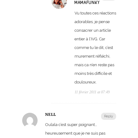
MAMAFUNKY
Vu toutes ces réactions
adorables, je pense
consacrer un article
entier à l’IVG. Car
comme tu le dit, c’est
murement réfléchi,
mais ca n’en reste pas
moins très difficile et
douloureux.
11 février 2011 at 07:49
NELL
Reply
Oulala c’est super poignant…
heureusement que je ne suis pas