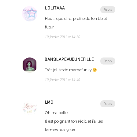
LOLITAAA
Reply
Heu … que dire, profite de ton bb et
futur
10 février 2011 at 14:36
DANSLAPEAUDUNEFILLE
Reply
Très joli texte mamafunky
10 février 2011 at 14:40
LMO
Reply
Oh ma belle…
Il est poignant ton récit, et j’ai les
larmes aux yeux.