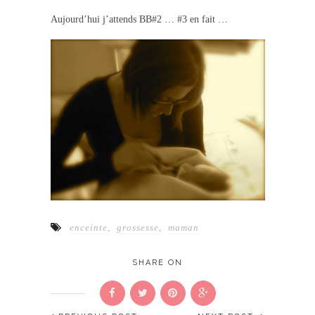
Aujourd’hui j’attends BB#2 … #3 en fait …
enceinte
,
grossesse
,
maman
SHARE ON