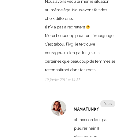
Nous avons vécu la même situation,
au même âge. Nous avons fait des
choix différents.
Il n’y a pas à regretter!!
Merci beaucoup pour ton témoignage!
C’est tabou, l’ivg, je te trouve
courageuse d’en parler, je suis
certaines que beaucoup de femmes se
reconnaîtront dans tes mots!
10 février 2011 at 14:57
Reply
MAMAFUNKY
ah noooon faut pas
pleurer hein !!
c’est vrai que