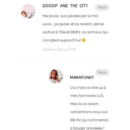
GOSSIP AND THE CITY
Reply
Ma poule, suis passée par là moi
aussi… ça passe, et ça revient, pense
surtout à Titie et BB#2, ce sont eux qui
comptent aujourd’hui!
26 février 2011 at 17:03
Reply
MAMAFUNKY
Oui mais va dire ça à
mes hormones LOL
Mais tu as raison,
concentrons-nous sur
BB #2 qui commence
à bouger graveeee !