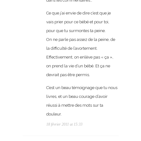
dans les commentaires…
Ce que j’ai envie de dire c’est que je
vais prier pour ce bébé et pour toi,
pour que tu surmontes ta peine.
On ne parle pas assez de la peine, de
la difficulté de l’avortement.
Effectivement, on enlève pas « ça »,
on prend la vie d’un bébé. Et ça ne
devrait pas être permis.
C’est un beau témoignage que tu nous
livres, et un beau courage d’avoir
réussi à mettre des mots sur ta
douleur.
18 février 2011 at 15:33