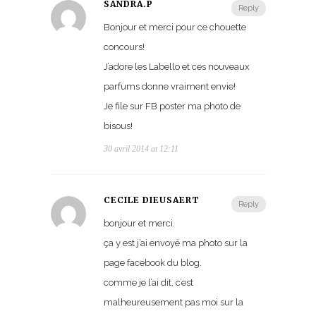
SANDRA.P
Reply
Bonjour et merci pour ce chouette
concours!
J’adore les Labello et ces nouveaux
parfums donne vraiment envie!
Je file sur FB poster ma photo de
bisous!
30 avril 2014 at 12:11
CECILE DIEUSAERT
Reply
bonjour et merci.
ça y est j’ai envoyé ma photo sur la
page facebook du blog.
comme je l’ai dit, c’est
malheureusement pas moi sur la