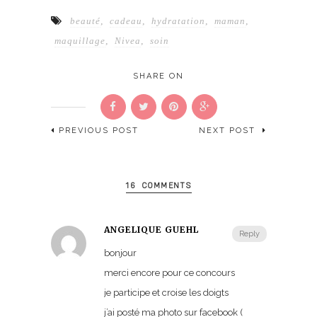
beauté
,
cadeau
,
hydratation
,
maman
,
maquillage
,
Nivea
,
soin
SHARE ON
PREVIOUS POST
NEXT POST
16 COMMENTS
ANGELIQUE GUEHL
Reply
bonjour
merci encore pour ce concours
je participe et croise les doigts
j’ai posté ma photo sur facebook (