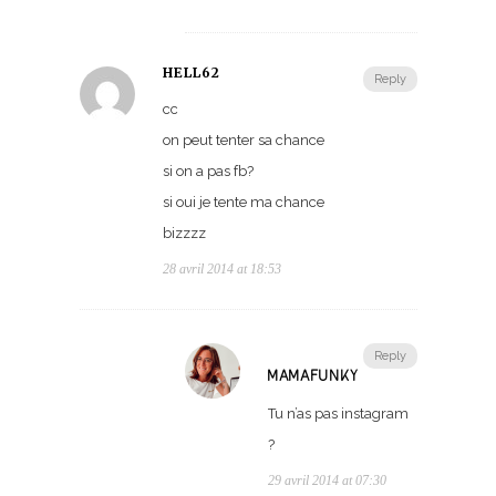
HELL62
Reply
cc
on peut tenter sa chance
si on a pas fb?
si oui je tente ma chance
bizzzz
28 avril 2014 at 18:53
Reply
MAMAFUNKY
Tu n’as pas instagram
?
29 avril 2014 at 07:30