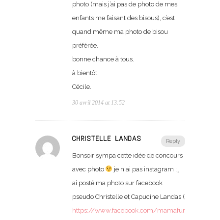
photo (mais j’ai pas de photo de mes
enfants me faisant des bisous), c’est
quand même ma photo de bisou
préférée.
bonne chance à tous.
à bientôt.
Cécile.
30 avril 2014 at 13:52
CHRISTELLE LANDAS
Reply
Bonsoir sympa cette idée de concours
avec photo
je n ai pas instagram ; j
ai posté ma photo sur facebook
pseudo Christelle et Capucine Landas (
https://www.facebook.com/mamafunky/posts/1