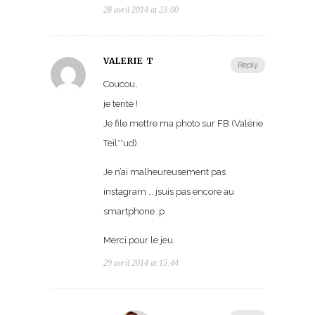
28 avril 2014 at 23:00
VALÉRIE T
Reply
Coucou,
je tente !
Je file mettre ma photo sur FB (Valérie
Teil**ud)
Je n’ai malheureusement pas
instagram … jsuis pas encore au
smartphone :p
Merci pour le jeu.
29 avril 2014 at 15:44