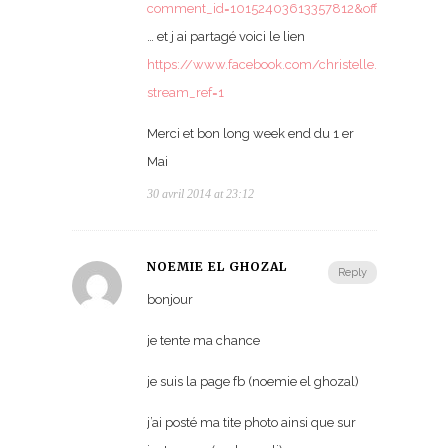
comment_id=10152403613357812&offset=0&tota
… et j ai partagé voici le lien
https://www.facebook.com/christelle.landas.1/
stream_ref=1
Merci et bon long week end du 1 er
Mai
30 avril 2014 at 23:12
NOEMIE EL GHOZAL
Reply
bonjour
je tente ma chance
je suis la page fb (noemie el ghozal)
j’ai posté ma tite photo ainsi que sur