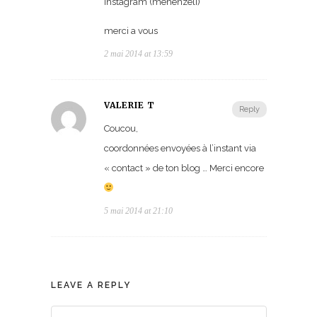
instagram (mehenzeli)
merci a vous
2 mai 2014 at 13:59
VALÉRIE T
Reply
Coucou,
coordonnées envoyées à l’instant via
« contact » de ton blog … Merci encore
5 mai 2014 at 21:10
LEAVE A REPLY