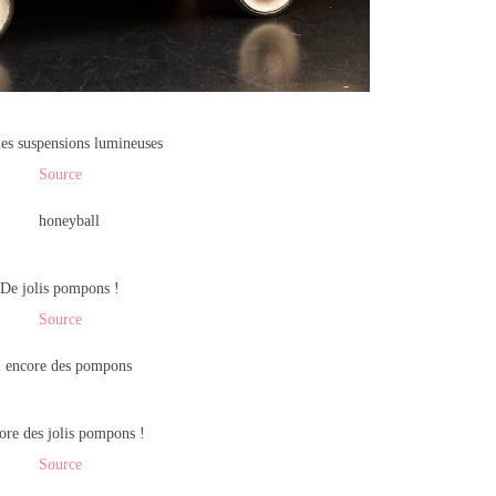
ies suspensions lumineuses
Source
De jolis pompons !
Source
ore des jolis pompons !
Source