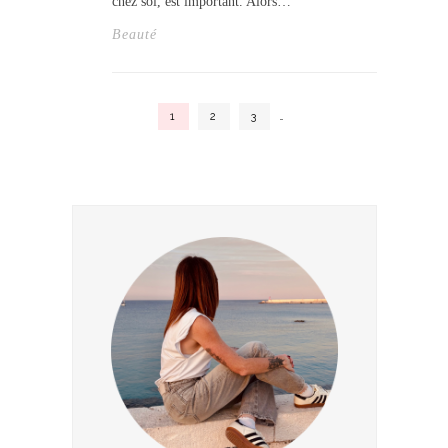
chez soi, est important. Alors…
Beauté
1
2
3
…