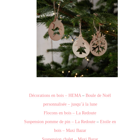
Décorations en bois – HEMA
–
Boule de Noël
personnalisée – jusqu’à la lune
Flocons en bois – La Redoute
Suspension pomme de pin – La Redoute
–
Etoile en
bois – Maxi Bazar
Suspension chalet – Maxi Bazar