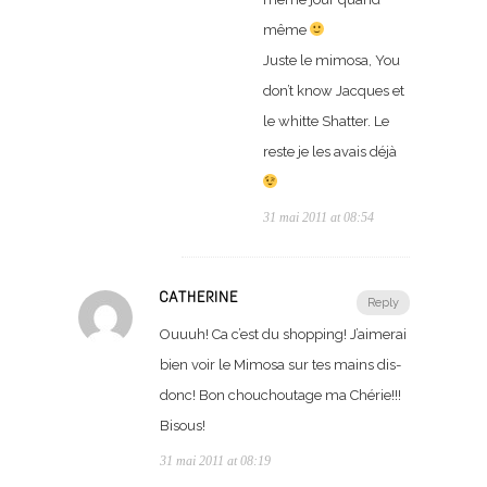
même
Juste le mimosa, You
don’t know Jacques et
le whitte Shatter. Le
reste je les avais déjà
31 mai 2011 at 08:54
CATHERINE
Reply
Ouuuh! Ca c’est du shopping! J’aimerai
bien voir le Mimosa sur tes mains dis-
donc! Bon chouchoutage ma Chérie!!!
Bisous!
31 mai 2011 at 08:19