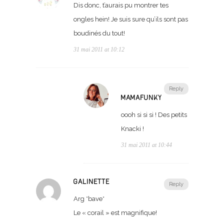
Dis donc, t’aurais pu montrer tes
ongles hein! Je suis sure qu’ils sont pas
boudinés du tout!
31 mai 2011 at 10:12
Reply
MAMAFUNKY
oooh si si si ! Des petits
Knacki !
31 mai 2011 at 10:44
GALINETTE
Reply
Arg *bave*
Le « corail » est magnifique!