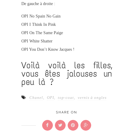
De gauche à droite :
OPI
No Spain No Gain
OPI
I Think In Pink
OPI
On The Same Paige
OPI
White Shatter
OPI
You Don’t Know Jacques !
Voilà voilà les filles,
vous êtes jalouses un
peu là ?
Chanel
,
OPI
,
top-coat
,
vernis à ongles
SHARE ON