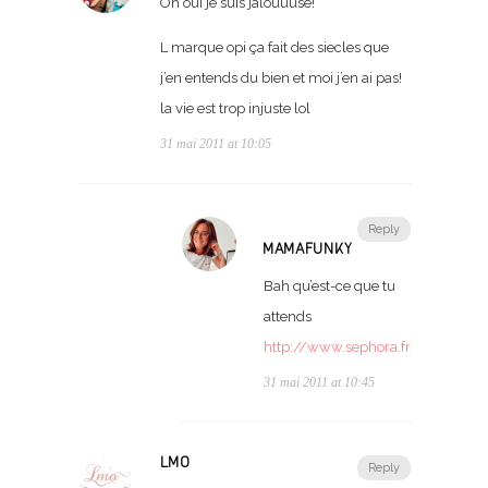
Oh oui je suis jalouuuse!
L marque opi ça fait des siecles que
j’en entends du bien et moi j’en ai pas!
la vie est trop injuste lol
31 mai 2011 at 10:05
Reply
MAMAFUNKY
Bah qu’est-ce que tu
attends
http://www.sephora.fr/OPI/BOPI
31 mai 2011 at 10:45
LMO
Reply