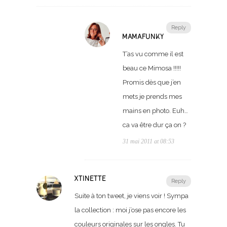
Reply
MAMAFUNKY
T’as vu comme il est
beau ce Mimosa !!!!!
Promis dès que j’en
mets je prends mes
mains en photo. Euh…
ca va être dur ça on ?
31 mai 2011 at 08:53
XTINETTE
Reply
Suite à ton tweet, je viens voir ! Sympa
la collection : moi j’ose pas encore les
couleurs originales sur les ongles. Tu