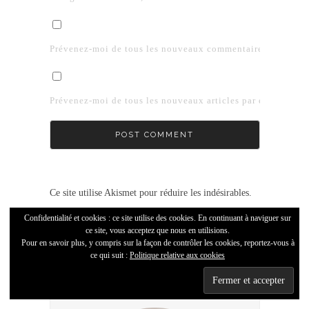
Prévenez-moi de tous les nouveaux commentaires par e-mai
Prévenez-moi de tous les nouveaux articles par e-mail.
Ce site utilise Akismet pour réduire les indésirables.
En savoir plus sur comment les données de vos
Confidentialité et cookies : ce site utilise des cookies. En continuant à naviguer sur
ce site, vous acceptez que nous en utilisions.
commentaires sont utilisées
.
Pour en savoir plus, y compris sur la façon de contrôler les cookies, reportez-vous à
ce qui suit :
Politique relative aux cookies