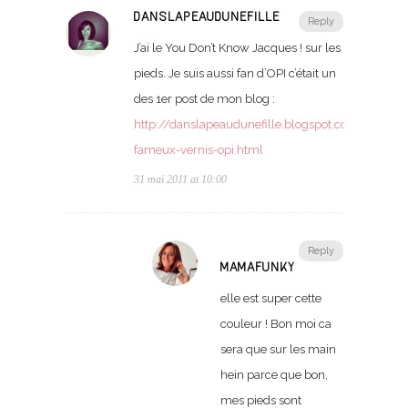
DANSLAPEAUDUNEFILLE
Reply
J’ai le You Don’t Know Jacques ! sur les
pieds. Je suis aussi fan d’OPI c’était un
des 1er post de mon blog :
http://danslapeaudunefille.blogspot.com/2010/1
fameux-vernis-opi.html
31 mai 2011 at 10:00
Reply
MAMAFUNKY
elle est super cette
couleur ! Bon moi ca
sera que sur les main
hein parce que bon,
mes pieds sont