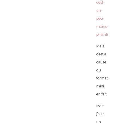
cest-
un-
peu-
moins-
pire.html
Mais
c’est à
cause
du
format
mini
en fait.
Mais
j’suis
un