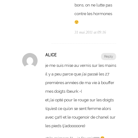
bons, on ne lutte pas
contre les hormones
31 mai 2011 at 09:16
ALICE
Reply
je me suis mise au vernis sur les mains
il y a peu parce que j’ai passé les 27
premières années de ma vie à bouffer
mes doigts (beurk:-(
et j’ai opté pour le rouge sur les doigts
(qu’est ce qu’on se sent femme alors
avec ça!!) et le rougenoir de chanel sur
les pieds (j’adooooore)