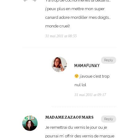
Y’a trop de cochonneries la dedans…
j’peux plus en mettre mon super
canard adore mordiller mes doigts…
monde cruel!
31 mai 2011 at 08:55
Reply
MAMAFUNKY
j’avoue c’est trop
nul lol
31 mai 2011 at 09:17
MADAMEZAZAOFMARS
Reply
Je remettrai du vernis le jour ou je
pourrai m’ offrir des vernis de marque