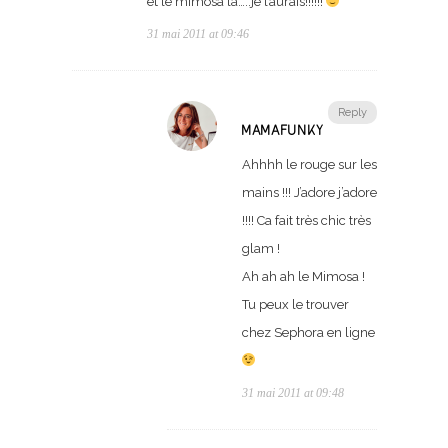
et le mimosa là…..je l’aurais!!!!!!
31 mai 2011 at 09:46
Reply
MAMAFUNKY
Ahhhh le rouge sur les
mains !!! J’adore j’adore
!!!! Ca fait très chic très
glam !
Ah ah ah le Mimosa !
Tu peux le trouver
chez Sephora en ligne
31 mai 2011 at 09:48