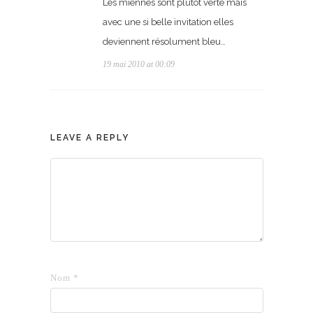
Les miennes sont plutôt verte mais
avec une si belle invitation elles
deviennent résolument bleu…
19 mai 2010 at 00:09
LEAVE A REPLY
Nom
*