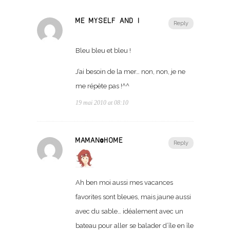
ME MYSELF AND I
Reply
Bleu bleu et bleu !
J’ai besoin de la mer… non, non, je ne
me répète pas !^^
19 mai 2010 at 08:10
MAMAN@HOME
Reply
Ah ben moi aussi mes vacances
favorites sont bleues, mais jaune aussi
avec du sable… idéalement avec un
bateau pour aller se balader d’île en île