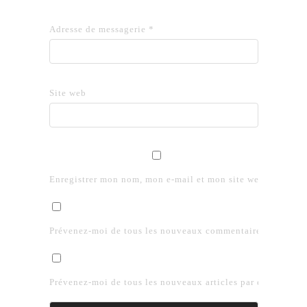
Adresse de messagerie
*
Site web
Enregistrer mon nom, mon e-mail et mon site web dans le 
Prévenez-moi de tous les nouveaux commentaires par e-mai
Prévenez-moi de tous les nouveaux articles par e-mail.