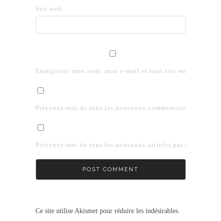
Site web
Enregistrer mon nom, mon e-mail et mon site web dans le 
Prévenez-moi de tous les nouveaux commentaires par e-mai
Prévenez-moi de tous les nouveaux articles par e-mail.
Ce site utilise Akismet pour réduire les indésirables.