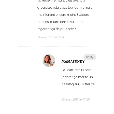
là. Hében j’en suis. Déjà avant la
grossesse j’étais pas top fournis mais
maintenant encore moins ! J’adore
princesse Tam tam je vais aller
regarder ça de plus près !
24 mars 2013 at 22:03
Reply
MAMAFUNKY
La Tean Petit Nibard !
j’adore ! ça mérite un
hashtag sur Twitter ça
!
25 mars 2013 at 07:29