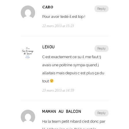
CARO
Reply
Pour avoir testé il est top !
22 mars 2013 at 15:23
LEXOU
Reply
C est exactement ce su il me faut !j
avais une poitrine sympa quand j
allaitais mais depuis c est plus ça du
tout
23 mars 2013 at 14:59
MAMAN AU BALCON
Reply
Ha la team petit nibard c’est donc par