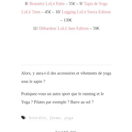
8/
Brassière LoLë Palin
– 55€ – 9/
Tapis de Yoga
LoLë 7mm
– 45€ – 10/
Legging LoLë Sierra Edition
– 139€
11/
Débardeur LoLë Jane Edition
– 59€
Alors, y aura-t-il des accessoires et vêtements de yoga
sous le sapin ?
Pratiquez-vous un autre sport que le running et le
Yoga ? Pilates par exemple ? Barre au sol ?
bien-être
,
forme
,
yoga