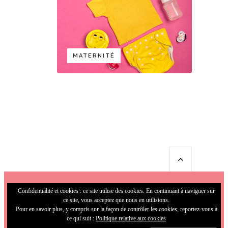
MATERNITÉ
Confidentialité et cookies : ce site utilise des cookies. En continuant à naviguer sur
ce site, vous acceptez que nous en utilisions.
Pour en savoir plus, y compris sur la façon de contrôler les cookies, reportez-vous à
ce qui suit :
Politique relative aux cookies
© 2009-2026 MamaFunky. All Rights
Reserved