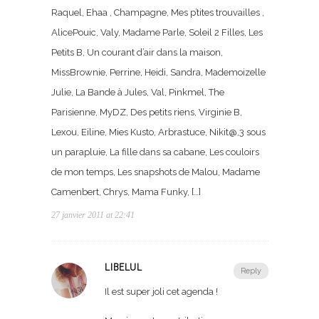
Raquel, Ehaa , Champagne, Mes p’tites trouvailles ,
AlicePouic, Valy, Madame Parle, Soleil 2 Filles, Les
Petits B, Un courant d’air dans la maison,
MissBrownie, Perrine, Heidi, Sandra, Mademoizelle
Julie, La Bande à Jules, Val, Pinkmel, The
Parisienne, MyDZ, Des petits riens, Virginie B,
Lexou, Eiline, Mies Kusto, Arbrastuce, Nikit@,3 sous
un parapluie, La fille dans sa cabane, Les couloirs
de mon temps, Les snapshots de Malou, Madame
Camenbert, Chrys, Mama Funky, […]
27 janvier 2011 at 22:41
LIBELUL
Reply
Il est super joli cet agenda !