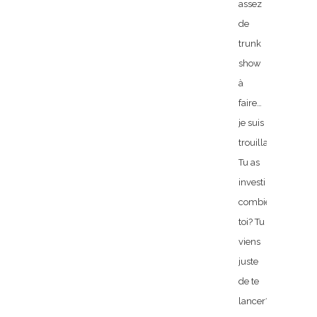
assez
de
trunk
show
à
faire…
je suis
trouillarde!
Tu as
investi
combien
toi? Tu
viens
juste
de te
lancer?