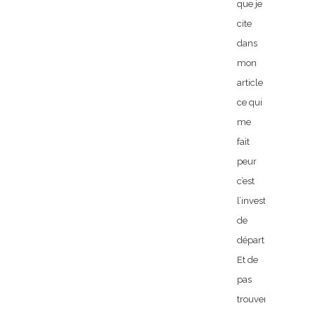
que je
cite
dans
mon
article
ce qui
me
fait
peur
c’est
l’investissement
de
départ!
Et de
pas
trouver