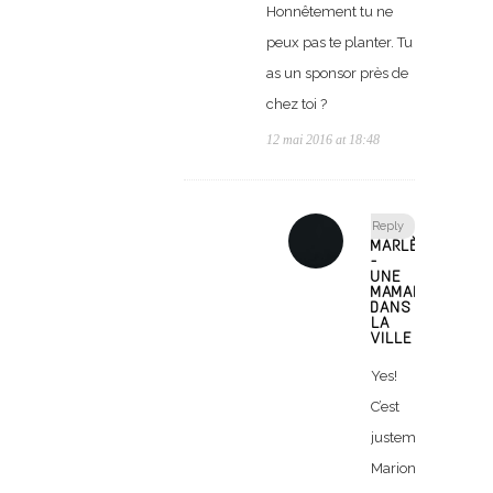
Honnêtement tu ne
peux pas te planter. Tu
as un sponsor près de
chez toi ?
12 mai 2016 at 18:48
Reply
MARLÈNE
-
UNE
MAMAN
DANS
LA
VILLE
Yes!
C’est
justement
Marion