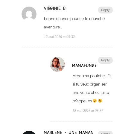
VIRGINIE B
Reply
bonne chance pour cette nouvelle
aventure…
12 mai 2016 at 09:32
Reply
MAMAFUNKY
Merci ma poulette ! Et
si tu veux organiser
une vente chez toi tu
m’appelles
12 mai 2016 at 09:37
MARLÈNE - UNE MAMAN