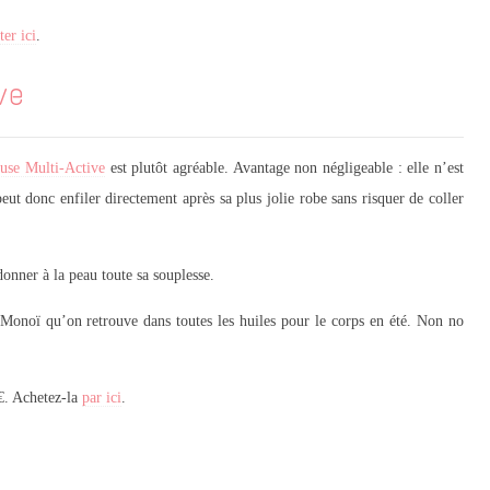
ter ici
.
ve
use Multi-Active
est plutôt agréable. Avantage non négligeable : elle n’est
eut donc enfiler directement après sa plus jolie robe sans risquer de coller
donner à la peau toute sa souplesse.
 Monoï qu’on retrouve dans toutes les huiles pour le corps en été. Non no
8€. Achetez-la
par ici
.