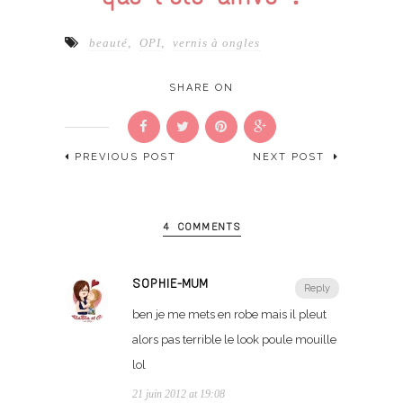
beauté
,
OPI
,
vernis à ongles
SHARE ON
PREVIOUS POST
NEXT POST
4 COMMENTS
SOPHIE-MUM
Reply
ben je me mets en robe mais il pleut
alors pas terrible le look poule mouille
lol
21 juin 2012 at 19:08