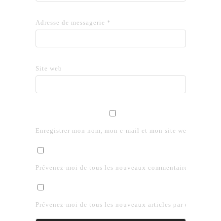
Adresse de messagerie
*
Site web
Enregistrer mon nom, mon e-mail et mon site web dans le 
Prévenez-moi de tous les nouveaux commentaires par e-mai
Prévenez-moi de tous les nouveaux articles par e-mail.