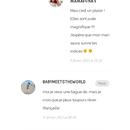
MAMAFUNKY
Mais c’est un plaisir !
Elles sont juste
magnifique !!!!
J’espère que mon mari
saura suivre les
indices
9 février 2013 at 10:26
BABYMEETSTHEWORLD
Reply
moi je veux une bague de, mais je
crois que je peux toujours rêver :
(fiançaille
11 février 2013 at 08:44