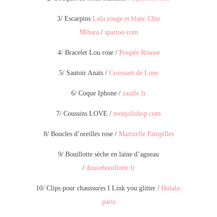
3/ Escarpins
Lola rouge et blanc Chie
Mihara
/
spartoo.com
4/ Bracelet Lou rose /
Poupée Rousse
5/ Sautoir Anaïs /
Croissant de Lune
6/ Coque Iphone /
zazzle.fr
7/ Coussins LOVE /
monjolishop.com
8/ Boucles d’oreilles rose /
Mamzelle Pampilles
9/ Bouillotte sèche en laine d’agneau
/
doucebouillotte.fr
10/ Clips pour chaussures I Link you glitter /
Holala-
paris