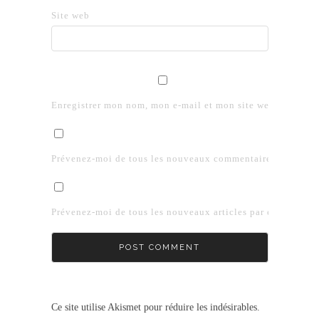
Site web
Enregistrer mon nom, mon e-mail et mon site web dans le 
Prévenez-moi de tous les nouveaux commentaires par e-mai
Prévenez-moi de tous les nouveaux articles par e-mail.
Ce site utilise Akismet pour réduire les indésirables.