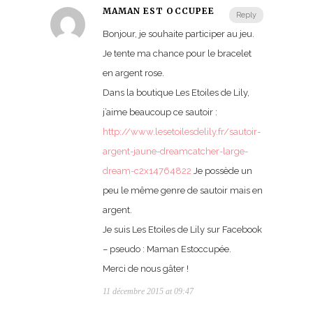
MAMAN EST OCCUPÉE
Reply
Bonjour, je souhaite participer au jeu.
Je tente ma chance pour le bracelet
en argent rose.
Dans la boutique Les Etoiles de Lily,
j’aime beaucoup ce sautoir :
http://www.lesetoilesdelily.fr/sautoir-
argent-jaune-dreamcatcher-large-
dream-c2x14764822
Je possède un
peu le même genre de sautoir mais en
argent.
Je suis Les Etoiles de Lily sur Facebook
– pseudo : Maman Estoccupée.
Merci de nous gâter !
11 décembre 2015 at 09:47