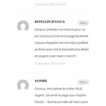
13 décembre 2015 at 23:18
REPELLIN JESSICA
Reply
bonjour, je tente ma chance pour ce
joli concours!!! j’aime la page facebook
(Jessica Repellin) et mon bijou préféré
je dirais que c’est le bracelet jonc étoile
en argent rose! merci merci!!!
15 décembre 2015 at 09:07
SOPHIE
Reply
Coucou. Moi j’adore le collier Skull
argent. J’ai aimé la page sous Sophie
Pauze …. Bonne journée. et merci pour