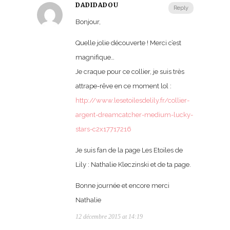
DADIDADOU
Reply
Bonjour,
Quelle jolie découverte ! Merci c’est
magnifique…
Je craque pour ce collier, je suis très
attrape-rêve en ce moment lol :
http://www.lesetoilesdelily.fr/collier-
argent-dreamcatcher-medium-lucky-
stars-c2x17717216
Je suis fan de la page Les Etoiles de
Lily : Nathalie Kleczinski et de ta page.
Bonne journée et encore merci
Nathalie
12 décembre 2015 at 14:19