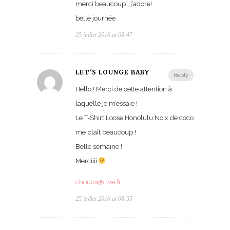
merci beaucoup , j’adore!
belle journée
25 juillet 2016 at 08:47
LET'S LOUNGE BABY
Reply
Hello ! Merci de cette attention à
laquelle je m’essaie !
Le T-Shirt Loose Honolulu Noix de coco
me plaît beaucoup !
Belle semaine !
Merciiii
chouca@live.fr
25 juillet 2016 at 08:55