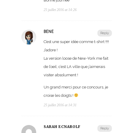
Bonne journée
25 juillet 2016 at 14:26
BÉNÉ
Reply
C’est une super idée comme t-shirt !!!!
J’adore !
La version loose de New-York me fait
de l’oeil, c’est LA ville que j’aimerais
visiter absolument !
Un grand merci pour ce concours, je
croise les doigts !
25 juillet 2016 at 14:31
SARAH ECNAROLF
Reply