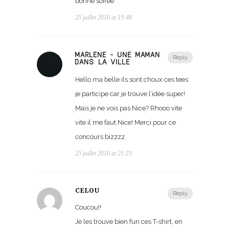
bonne soirée
25 juillet 2016 at 19:48
MARLÈNE - UNE MAMAN
Reply
DANS LA VILLE
Hello ma belle ils sont choux ces tees
je participe car je trouve l’idée super!
Mais je ne vois pas Nice? Rhooo vite
vite il me faut Nice! Merci pour ce
concours bizzzz
25 juillet 2016 at 21:23
CÉLOU
Reply
Coucou!!
Je les trouve bien fun ces T-shirt, en