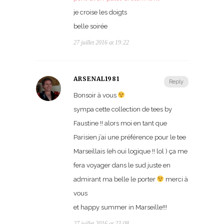
je croise les doigts
belle soirée
27 juillet 2016 at 19:22
ARSENAL1981
Reply
Bonsoir à vous
sympa cette collection de tees by
Faustine !! alors moi en tant que
Parisien j’ai une préférence pour le tee
Marseillais (eh oui logique !! lol ) ça me
fera voyager dans le sud juste en
admirant ma belle le porter
merci à
vous
et happy summer in Marseille!!!
27 juillet 2016 at 23:08