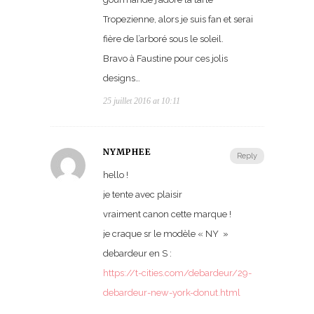
Tropezienne, alors je suis fan et serai
fière de l’arboré sous le soleil.
Bravo à Faustine pour ces jolis
designs…
25 juillet 2016 at 10:11
NYMPHEE
Reply
hello !
je tente avec plaisir
vraiment canon cette marque !
je craque sr le modèle « NY »
debardeur en S :
https://t-cities.com/debardeur/29-
debardeur-new-york-donut.html