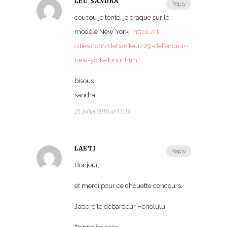
LEU SANDRA
Reply
coucou je tente, je craque sur le
modèle New York :
https://t-
cities.com/debardeur/29-debardeur-
new-york-donut.html
bisous
sandra
25 juillet 2016 at 13:16
LAETI
Reply
Bonjour,
et merci pour ce chouette concours.
J’adore le débardeur Honolulu.