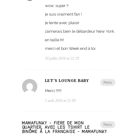
wow, super !!
je suis vraiment fan !
je tente avec plaisir
j’aimerais bien le débardeur New York,
en taille M
merci et bon Week end à toi
30 juillet 2016 at 21:29
LET'S LOUNGE BABY
Reply
Merci !!!!!!
1 août 2016 at 21:09
MAMAFUNKY - FIÈRE DE MON
Reply
QUARTIER, AVEC LES TSHIRT LE
BINÔME À LA FRANÇAISE - MAMAFUNKY