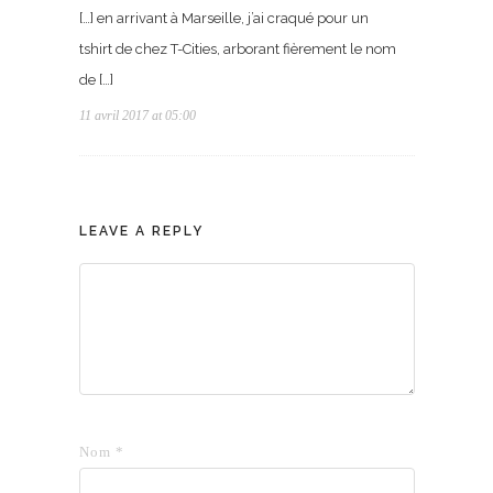
[…] en arrivant à Marseille, j’ai craqué pour un
tshirt de chez T-Cities, arborant fièrement le nom
de […]
11 avril 2017 at 05:00
LEAVE A REPLY
Nom
*