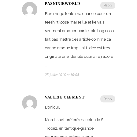
PASNINIEWORLD
Reply
Ben moi je tente ma chance pour un
teeshirt loose marseille et ke vais
sirement craquer poir le tote bag oooo
fait pas mettre des article comme ça
car on craque trop…lol L’idée est tres
originale une identité culinaire j adore
…
25 juillet 2016 at 10:04
VALÉRIE CLEMENT
Reply
Bonjour,
Mon t-shirt préféré est celui de St
Tropez, en tant que grande
gourmande j’adore la tarte