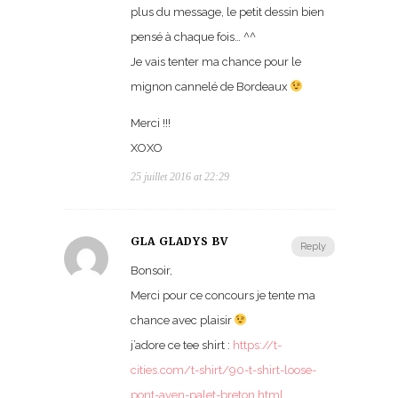
plus du message, le petit dessin bien
pensé à chaque fois… ^^
Je vais tenter ma chance pour le
mignon cannelé de Bordeaux
Merci !!!
XOXO
25 juillet 2016 at 22:29
GLA GLADYS BV
Reply
Bonsoir,
Merci pour ce concours je tente ma
chance avec plaisir
j’adore ce tee shirt :
https://t-
cities.com/t-shirt/90-t-shirt-loose-
pont-aven-palet-breton.html