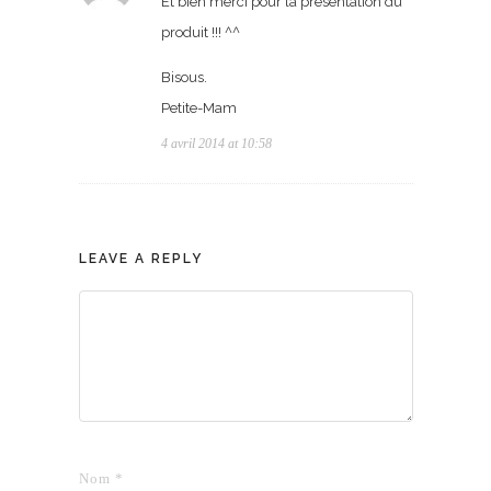
Et bien merci pour la présentation du
produit !!! ^^
Bisous.
Petite-Mam
4 avril 2014 at 10:58
LEAVE A REPLY
Nom
*