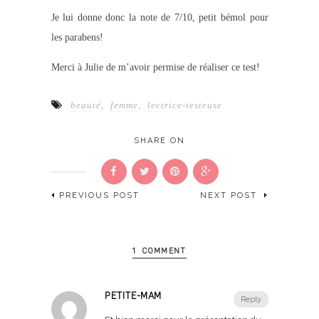
Je lui donne donc la note de 7/10, petit bémol pour
les parabens!
Merci à Julie de m’avoir permise de réaliser ce test!
beauté
,
femme
,
lectrice-testeuse
SHARE ON
PREVIOUS POST
NEXT POST
1 COMMENT
PETITE-MAM
Reply