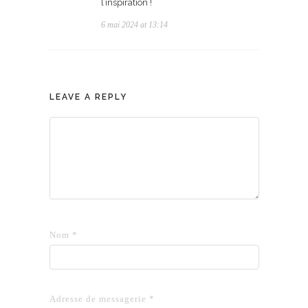
l’inspiration !
6 mai 2024 at 13:14
LEAVE A REPLY
Nom
*
Adresse de messagerie
*