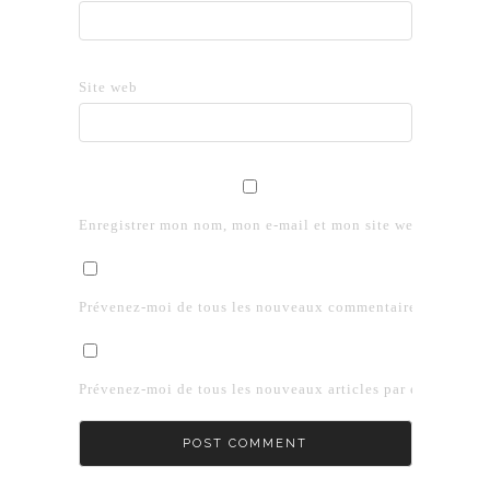
Site web
Enregistrer mon nom, mon e-mail et mon site web dans le 
Prévenez-moi de tous les nouveaux commentaires par e-mai
Prévenez-moi de tous les nouveaux articles par e-mail.