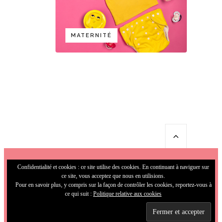
MATERNITÉ
Confidentialité et cookies : ce site utilise des cookies. En continuant à naviguer sur
ce site, vous acceptez que nous en utilisions.
Pour en savoir plus, y compris sur la façon de contrôler les cookies, reportez-vous à
ce qui suit :
Politique relative aux cookies
© 2009-2026 MamaFunky. All Rights
Reserved