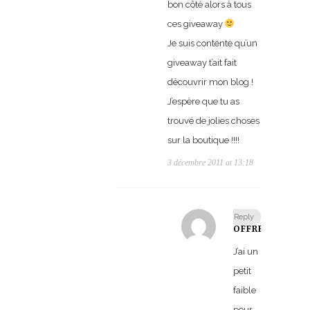
bon côté alors à tous
ces giveaway
Je suis contente qu’un
giveaway t’ait fait
découvrir mon blog !
J’espère que tu as
trouvé de jolies choses
sur la boutique !!!!
3 décembre 2011 at 13:18
Reply
OFFREDO
J’ai un
petit
faible
pour