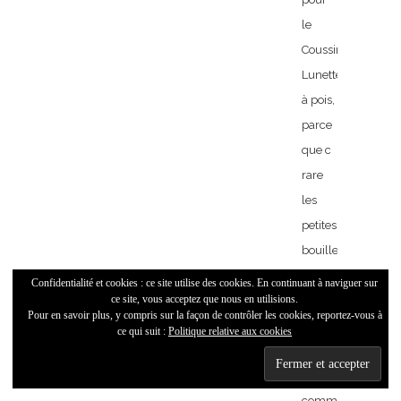
le
Coussin
Lunettes
à pois,
parce
que c
rare
les
petites
bouilles
sympas
Confidentialité et cookies : ce site utilise des cookies. En continuant à naviguer sur
ce site, vous acceptez que nous en utilisions.
avec
Pour en savoir plus, y compris sur la façon de contrôler les cookies, reportez-vous à
des
ce qui suit :
Politique relative aux cookies
lunettes
et
comme