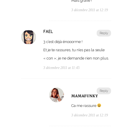
Mais grave !
3 décembre 2011 at 12:19
FAEL
Reply
3 c’est déjà énooorme !
Et je te rassures, tu n’es pas la seule
« con »; je ne demande rien non plus.
3 décembre 2011 at 11:45
Reply
MAMAFUNKY
Ca me rassure
3 décembre 2011 at 12:19