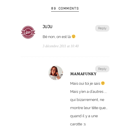
89 COMMENTS
JUJU
Reply
Bé non, on est là
3 décembre 2011 at 10:40
Reply
MAMAFUNKY
Mais oui toi je sais
Mais y’en a d’autres ….
qui bizarrement, ne
montre leur tête que…
quand il y a une
carotte :s