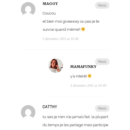
MAGGY
Reply
Coucou
et bien moi giveaway ou pas je te
suivrai quand même!!
3 décembre 2011 at 10:46
Reply
MAMAFUNKY
y’a intérêt
3 décembre 2011 at 10:49
CATTHY
Reply
tu sais je n’en n’ai jamais fait, la plupart
du temps je les partage mais participe