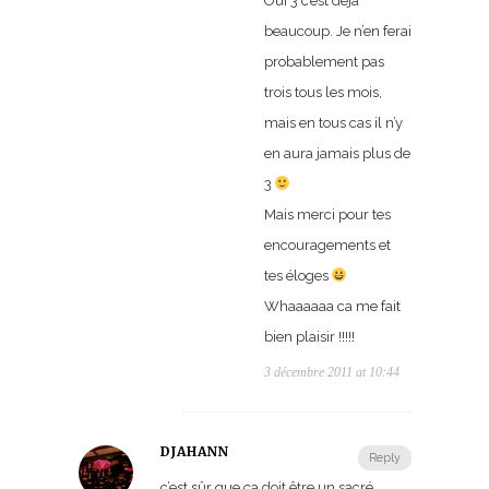
Oui 3 c’est déjà
beaucoup. Je n’en ferai
probablement pas
trois tous les mois,
mais en tous cas il n’y
en aura jamais plus de
3
Mais merci pour tes
encouragements et
tes éloges
Whaaaaaa ca me fait
bien plaisir !!!!!
3 décembre 2011 at 10:44
DJAHANN
Reply
c’est sûr que ça doit être un sacré