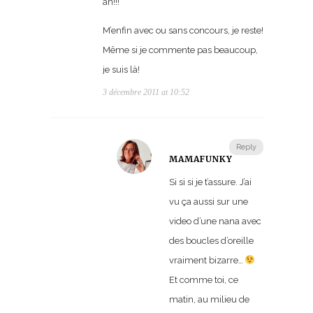
an!!!
M’enfin avec ou sans concours, je reste!
Même si je commente pas beaucoup,
je suis là!
3 décembre 2011 at 10:52
Reply
MAMAFUNKY
Si si si je t’assure. J’ai
vu ça aussi sur une
video d’une nana avec
des boucles d’oreille
vraiment bizarre…
Et comme toi, ce
matin, au milieu de