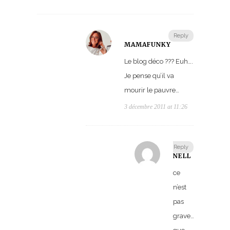
Reply
MAMAFUNKY
Le blog déco ??? Euh….
Je pense qu’il va
mourir le pauvre…
3 décembre 2011 at 11:26
Reply
NELL
ce
n’est
pas
grave….tant