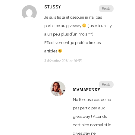
STUSSY
Reply
Je suis tjs là et désolée je n’ai pas
participé au giveway
(juste à un il y
a un peu plus d’un mois ^^)
Effectivement, je préfère lire tes
articles
3 décembre 2011 at 10:55
Reply
MAMAFUNKY
Ne t’escuse pas de ne
pas participer aux
giveaway ! Attends
c’est bien normal si le
giveaway ne