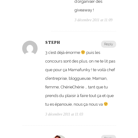
d’organiser des
giveaway !
3 décembre 2011 at 11:09
STEPH
Reply
3 c’est déjà énorme
puis les
concours sont des plus, on ne te lit pas
que pour ça Mamafunky ! te voilà chef
d’entreprise, bloggueuse, Maman,
femme, ChérieChérie … tant que tu
prends du plaisir à faire tout ça et que
tu es épanouie, nous ça nous va
3 décembre 2011 at 11:03