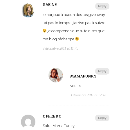
SABINE
Reply
je n’ai joué à aucun des tes giveaway.
j’ai pas le temps… j’arrive pas à suivre
je comprends que tu te dises que
ton blog t’échappe
3 décembre 2011 at 11:45
Reply
MAMAFUNKY
voui :s
3 décembre 2011 at 12:18
OFFREDO
Reply
Salut MamaFunky,