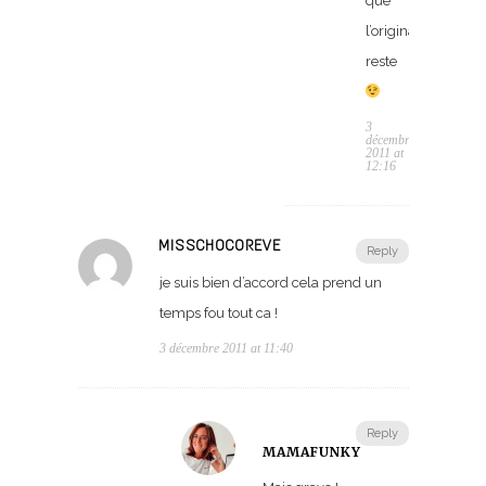
que
l’original
reste
3
décembre
2011 at
12:16
MISSCHOCOREVE
Reply
je suis bien d’accord cela prend un
temps fou tout ca !
3 décembre 2011 at 11:40
Reply
MAMAFUNKY