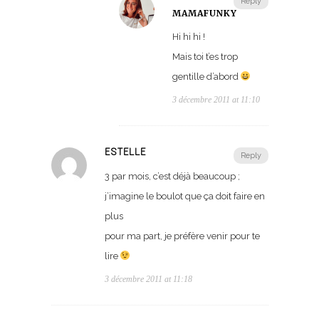
Reply
MAMAFUNKY
Hi hi hi !
Mais toi t’es trop
gentille d’abord
3 décembre 2011 at 11:10
ESTELLE
Reply
3 par mois, c’est déjà beaucoup ;
j’imagine le boulot que ça doit faire en
plus
pour ma part, je préfère venir pour te
lire
3 décembre 2011 at 11:18