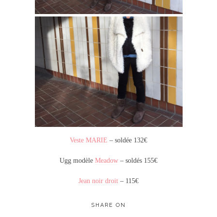
Veste MARIE
– soldée 132€
Ugg modèle
Meadow
– soldés 155€
Jean noir droit
– 115€
SHARE ON