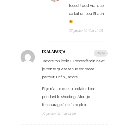
looool ! c’est vrai que
ca fait un peu Shaun
27 janvier 2016 at 10:05
IKALAFANJA
Reply
J’adore ton look! Tu restes féminine et
je pense que ta tenue est passe
partout! Enfin, j’adore
Et je réalise que tu t’eclates bien
pendant le shooting! Alors je
t’encourage à en faire plein!
27 janvier 2016 at 14:00