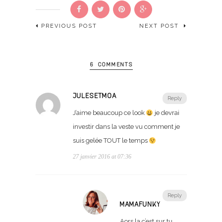
PREVIOUS POST
NEXT POST
6 COMMENTS
JULESETMOA
Reply
J’aime beaucoup ce look
je devrai
investir dans la veste vu comment je
suis gelée TOUT le temps
27 janvier 2016 at 07:36
Reply
MAMAFUNKY
Aors la c’est sur tu