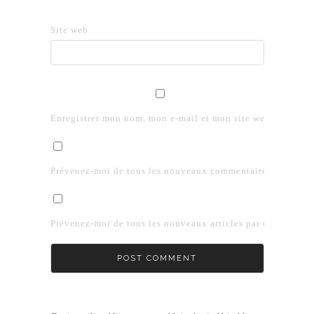
Site web
Enregistrer mon nom, mon e-mail et mon site web dans le 
Prévenez-moi de tous les nouveaux commentaires par e-mai
Prévenez-moi de tous les nouveaux articles par e-mail.