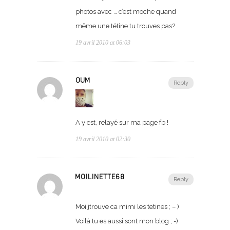
photos avec … c’est moche quand
même une tétine tu trouves pas?
19 avril 2010 at 06:03
OUM
Reply
A y est, relayé sur ma page fb !
19 avril 2010 at 02:30
MOILINETTE68
Reply
Moi jtrouve ca mimi les tetines ; – )
Voilà tu es aussi sont mon blog ; -)