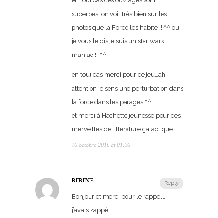
en tout cas ces ouvrages sont
superbes, on voit très bien sur les
photos que la Force les habite !! ^^ oui
je vous le dis je suis un star wars
maniac !! ^^
en tout cas merci pour ce jeu…ah
attention je sens une perturbation dans
la force dans les parages ^^
et merci à Hachette jeunesse pour ces
merveilles de littérature galactique !
16 octobre 2016 at 01:36
BIBINE
Reply
Bonjour et merci pour le rappel…
j’avais zappé !