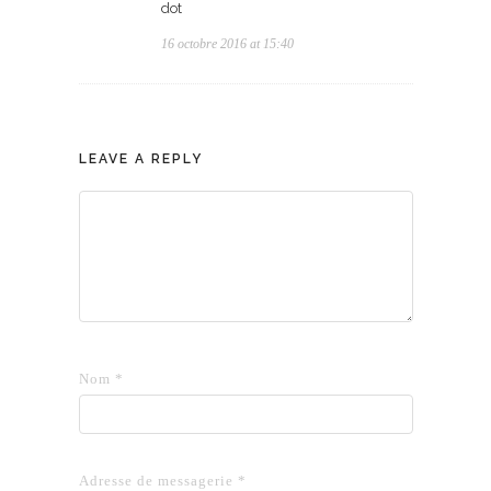
dot
16 octobre 2016 at 15:40
LEAVE A REPLY
Nom
*
Adresse de messagerie
*