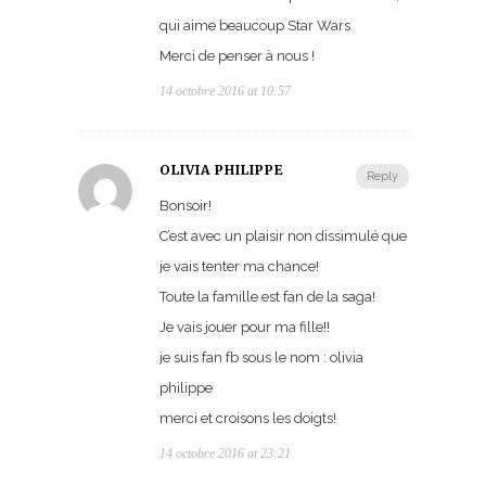
qui aime beaucoup Star Wars.
Merci de penser à nous !
14 octobre 2016 at 10:57
OLIVIA PHILIPPE
Reply
Bonsoir!
C’est avec un plaisir non dissimulé que
je vais tenter ma chance!
Toute la famille est fan de la saga!
Je vais jouer pour ma fille!!
je suis fan fb sous le nom : olivia
philippe
merci et croisons les doigts!
14 octobre 2016 at 23:21