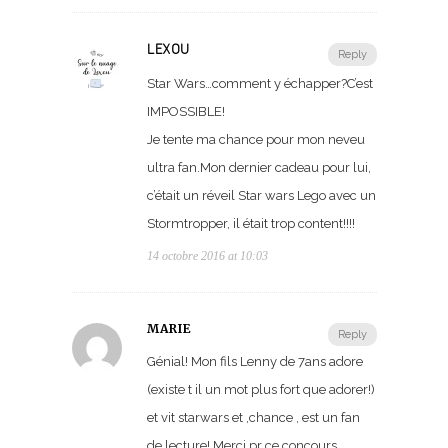
LEXOU
Reply
Star Wars…comment y échapper?C’est
IMPOSSIBLE!
Je tente ma chance pour mon neveu
ultra fan.Mon dernier cadeau pour lui,
c’était un réveil Star wars Lego avec un
Stormtropper, il était trop content!!!!
14 octobre 2016 at 10:03
MARIE
Reply
Génial! Mon fils Lenny de 7ans adore
(existe t il un mot plus fort que adorer!)
et vit starwars et ,chance , est un fan
de lecture! Merci pr ce concours