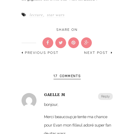
lecture
,
star wars
SHARE ON
PREVIOUS POST
NEXT POST
17 COMMENTS
GAELLE M
Reply
bonjour,
Merci beaucoup je tente ma chance
pour Evan mon filleul adoré super fan
de star wars