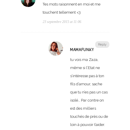
Tes mots raisonnent en moi et me
touchent tellement <3
23 septembre 2015 at 11:06
Reply
MAMAFUNKY
tu vois ma Zaza,
même si l’Etat ne
s’intéresse pas à ton
fils d’amour, sache
que tu n’es pas un cas
isolé… Par contre on
est des milliers
touchés de près ou de
loin à pouvoir t’aider.