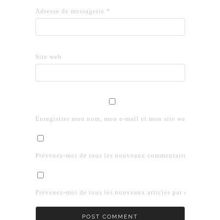
Adresse de messagerie
*
Site web
Enregistrer mon nom, mon e-mail et mon site web dans le 
Prévenez-moi de tous les nouveaux commentaires par e-mai
Prévenez-moi de tous les nouveaux articles par e-mail.