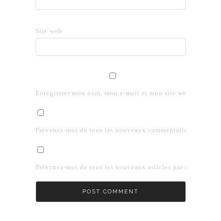
Site web
Enregistrer mon nom, mon e-mail et mon site web dans le 
Prévenez-moi de tous les nouveaux commentaires par e-mai
Prévenez-moi de tous les nouveaux articles par e-mail.