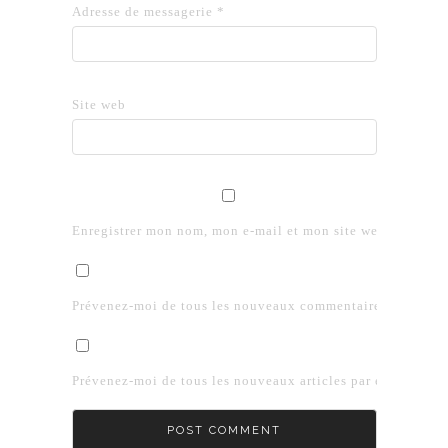
Adresse de messagerie
*
Site web
Enregistrer mon nom, mon e-mail et mon site web dans le 
Prévenez-moi de tous les nouveaux commentaires par e-mai
Prévenez-moi de tous les nouveaux articles par e-mail.