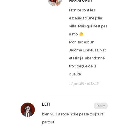
MAMAFUNKY
Non ce sont les
escaliers d’une jolie
villa. Mais qui n’est pas
à moi
Mon sac est un
Jérôme Dreyfuss. Nat
et Nin j’ai abandonné
trop déçue de la
qualité.
13 juin 2017 at 15:16
LETI
Reply
bien vu! lia robe noire passe toujours
partout.