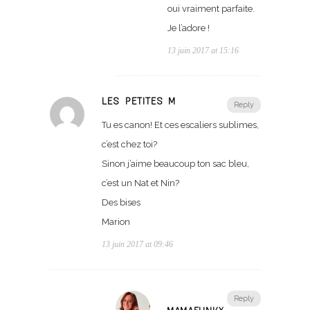
oui vraiment parfaite.
Je l’adore !
13 juin 2017 at 15:16
LES PETITES M
Reply
Tu es canon! Et ces escaliers sublimes,
c’est chez toi?
Sinon j’aime beaucoup ton sac bleu,
c’est un Nat et Nin?
Des bises
Marion
13 juin 2017 at 09:46
Reply