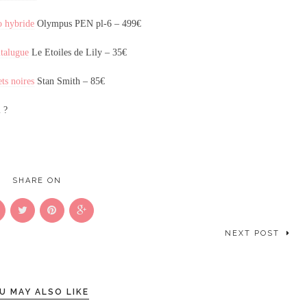
o hybride
Olympus PEN pl-6 – 499€
italugue
Le Etoiles de Lily – 35€
ts noires
Stan Smith – 85€
l ?
SHARE ON
NEXT POST
U MAY ALSO LIKE