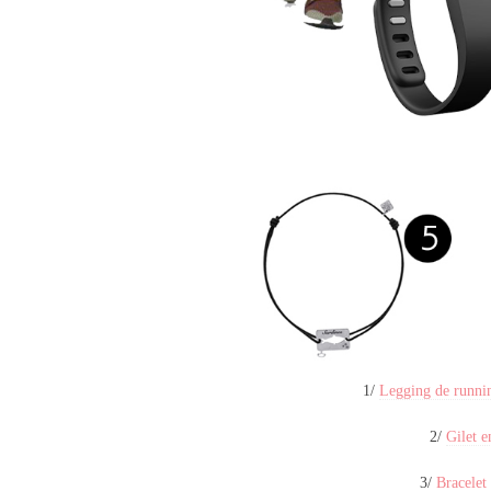
1/
Legging de runni
2/
Gilet e
3/
Bracelet 