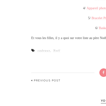
4/
Appareil phot
5/
Bracelet P
6/
Baske
Et vous les filles, il y a quoi sur votre liste au père Noë
cadeaux
,
Noël
PREVIOUS POST
YO