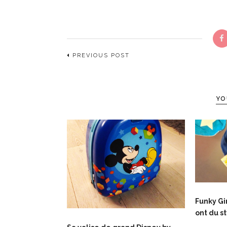
PREVIOUS POST
YO
Funky Gir
ont du s