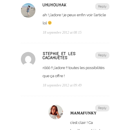
UHUHOUHAK
Reply
ah ! j’adore ! je peux enfin voir l’article
lol
18 septembre 2012 at 08:15
STEPHIE ET LES
Reply
CACAHUÈTES
rôôô !! j’adore !! toutes les possibilités
que ça offre !
18 septembre 2012 at 09:49
Reply
MAMAFUNKY
c’est clair ! Ca