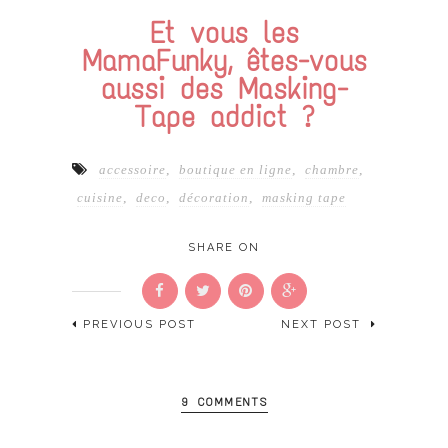
Et vous les
MamaFunky, êtes-vous
aussi des Masking-
Tape addict ?
accessoire
,
boutique en ligne
,
chambre
,
cuisine
,
deco
,
décoration
,
masking tape
SHARE ON
PREVIOUS POST
NEXT POST
9 COMMENTS