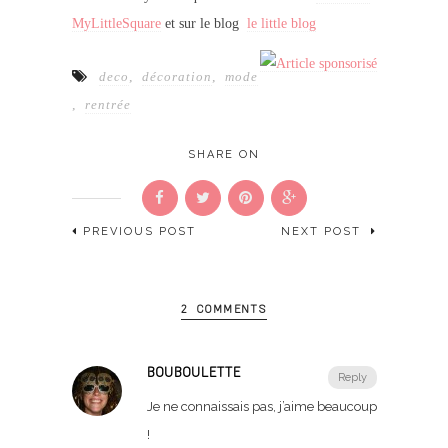
MyLittleSquare
et sur le blog
le little blog
deco
,
décoration
,
mode
,
rentrée
SHARE ON
PREVIOUS POST
NEXT POST
2 COMMENTS
BOUBOULETTE
Reply
Je ne connaissais pas, j’aime beaucoup
!