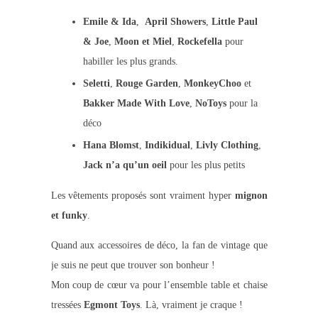
Emile & Ida
,
April Showers
,
Little Paul
& Joe
,
Moon et Miel
,
Rockefella
pour
habiller les plus grands.
Seletti
,
Rouge Garden
,
MonkeyChoo
et
Bakker Made With Love
,
NoToys
pour la
déco
Hana Blomst
,
Indikidual
,
Livly Clothing
,
Jack n’a qu’un oeil
pour les plus petits
Les vêtements proposés sont vraiment hyper
mignon
et funky
.
Quand aux accessoires de déco, la fan de vintage que
je suis ne peut que trouver son bonheur !
Mon coup de cœur va pour l’ensemble table et chaise
tressées
Egmont Toys
. Là, vraiment je craque !